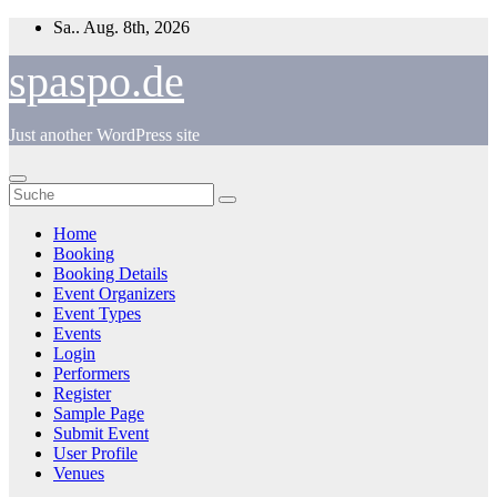
Zum
Sa.. Aug. 8th, 2026
Inhalt
springen
spaspo.de
Just another WordPress site
Home
Booking
Booking Details
Event Organizers
Event Types
Events
Login
Performers
Register
Sample Page
Submit Event
User Profile
Venues